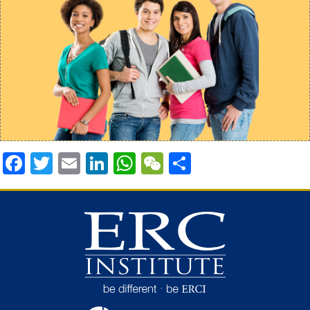
Facebook
Twitter
Email
LinkedIn
WhatsApp
WeChat
Share