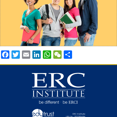
Facebook
Twitter
Email
LinkedIn
WhatsApp
WeChat
Share