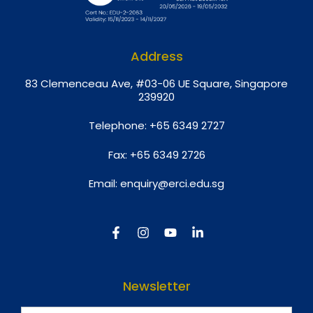
Address
8
3 Clemenceau Ave, #03-06 UE Square, Singapore
239920
Telephone:
+65 6349 2727
Fax:
+65 6349 2726
Email:
enquiry@erci.edu.sg
Newsletter