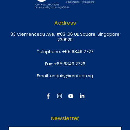
Address
8
3 Clemenceau Ave, #03-06 UE Square, Singapore
239920
Telephone:
+65 6349 2727
Fax:
+65 6349 2726
Email:
enquiry@erci.edu.sg
Newsletter