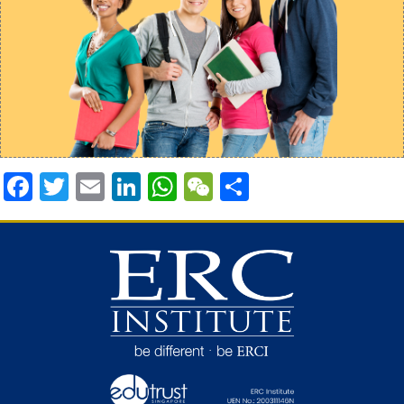
Facebook
Twitter
Email
LinkedIn
WhatsApp
WeChat
Share